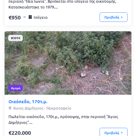
περιοχή "Νέα Ιωνία". Βρίσκεται στο ισόγειο της οικοδομής.
Κατασκευάστηκε το 1979....
950
Ισόγειο
Προβολή
#3010
Αγορά
Οικόπεδο, 170τ.μ.
Άγιος Δημήτριος - Νεκροταφείο
Πωλείται οικόπεδο, 170τ.μ., πρόσοψης, στην περιοχή "Άγιος
Δημήτριος"....
220.000
Προβολή