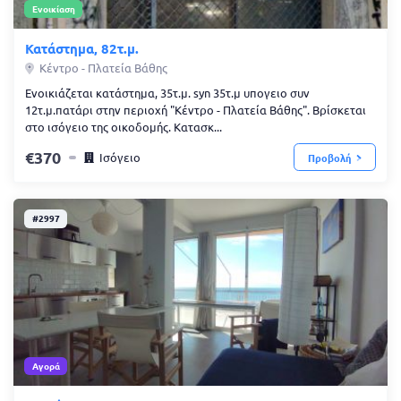
Ενοικίαση
Κατάστημα, 82τ.μ.
Κέντρο - Πλατεία Βάθης
Ενοικιάζεται κατάστημα, 35τ.μ. syn 35τ.μ υπογειο συν
12τ.μ.πατάρι στην περιοχή "Κέντρο - Πλατεία Βάθης". Βρίσκεται
στο ισόγειο της οικοδομής. Κατασκ...
370
Ισόγειο
Προβολή
#2997
Αγορά