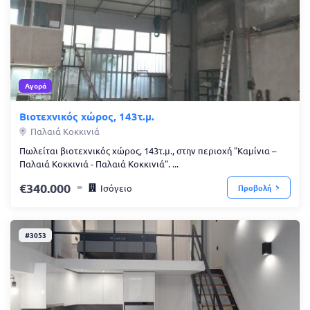
Αγορά
Βιοτεχνικός χώρος, 143τ.μ.
Παλαιά Κοκκινιά
Πωλείται βιοτεχνικός χώρος, 143τ.μ., στην περιοχή "Καμίνια –
Παλαιά Κοκκινιά - Παλαιά Κοκκινιά". ...
340.000
Ισόγειο
Προβολή
#3053