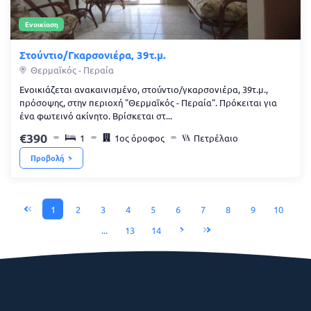
Ενοικίαση
Στούντιο/Γκαρσονιέρα, 39τ.μ.
Θερμαϊκός - Περαία
Ενοικιάζεται ανακαινισμένο, στούντιο/γκαρσονιέρα, 39τ.μ.,
πρόσοψης, στην περιοχή "Θερμαϊκός - Περαία". Πρόκειται για
ένα φωτεινό ακίνητο. Βρίσκεται στ...
390
1
1ος όροφος
Πετρέλαιο
Προβολή
1
2
3
4
5
6
7
8
9
10
...
13
14