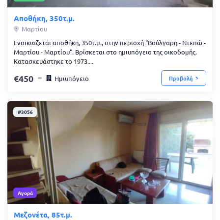
Αποθήκη, 350τ.μ.
Μαρτίου
Ενοικιαζεται αποθήκη, 350τ.μ., στην περιοχή "Βούλγαρη - Ντεπώ -
Μαρτίου - Μαρτίου". Βρίσκεται στο ημιυπόγειο της οικοδομής.
Κατασκευάστηκε το 1973....
450
Ημιυπόγειο
Προβολή
#3056
Αγορά
Μεζονέτα, 85τ.μ.