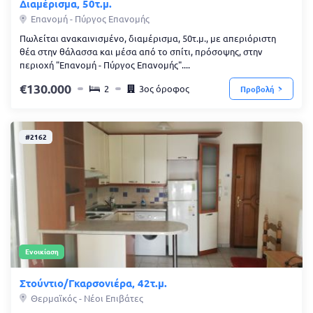
Διαμέρισμα, 50τ.μ.
Επανομή - Πύργος Επανομής
Πωλείται ανακαινισμένο, διαμέρισμα, 50τ.μ., με απεριόριστη
θέα στην θάλασσα και μέσα από το σπίτι, πρόσοψης, στην
περιοχή "Επανομή - Πύργος Επανομής"....
130.000
2
3ος όροφος
Προβολή
#2162
Ενοικίαση
Στούντιο/Γκαρσονιέρα, 42τ.μ.
Θερμαϊκός - Νέοι Επιβάτες