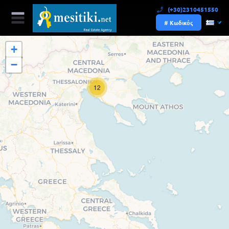
(+30)2310451550
# Κωδικός
+
−
12