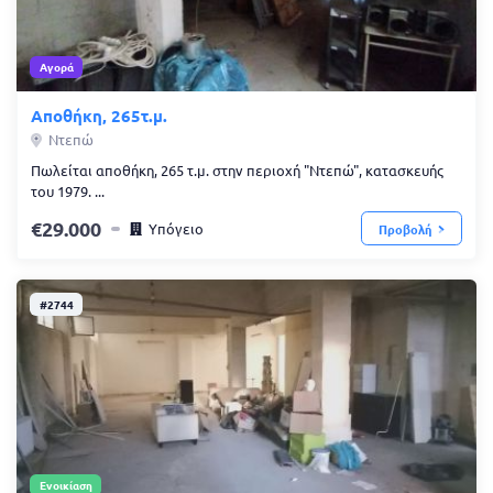
Αγορά
Αποθήκη, 265τ.μ.
Ντεπώ
Πωλείται αποθήκη, 265 τ.μ. στην περιοχή "Ντεπώ", κατασκευής
του 1979. ...
29.000
Υπόγειο
Προβολή
#2744
Ενοικίαση