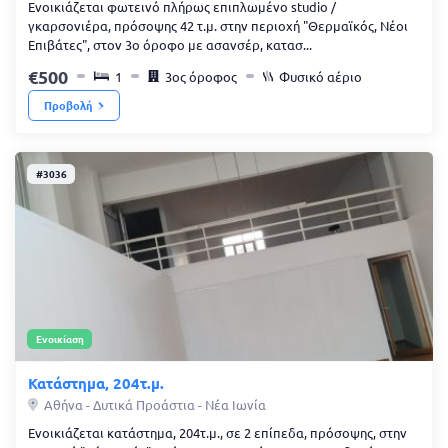
Ενοικιάζεται φωτεινό πλήρως επιπλωμένο studio /
γκαρσονιέρα, πρόσοψης 42 τ.μ. στην περιοχή "Θερμαϊκός, Νέοι
Επιβάτες", στον 3ο όροφο με ασανσέρ, κατασ...
500
1
3ος όροφος
Φυσικό αέριο
Προβολή
#3036
Ενοικίαση
Κατάστημα, 204τ.μ.
Αθήνα - Δυτικά Προάστια - Νέα Ιωνία
Ενοικιάζεται κατάστημα, 204τ.μ., σε 2 επίπεδα, πρόσοψης, στην