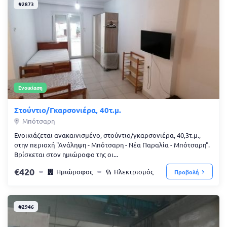
#2873
Ενοικίαση
Στούντιο/Γκαρσονιέρα, 40τ.μ.
Μπότσαρη
Ενοικιάζεται ανακαινισμένο, στούντιο/γκαρσονιέρα, 40,3τ.μ.,
στην περιοχή "Ανάληψη - Μπότσαρη - Νέα Παραλία - Μπότσαρη".
Βρίσκεται στον ημιώροφο της οι...
420
Ημιώροφος
Ηλεκτρισμός
Προβολή
#2946