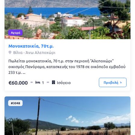
Αγορά
Μονοκατοικία, 70τ.μ.
Βίλια - Άνω Αλεποχώρι
Πωλείται μονοκατοικία, 70 τ.μ. στην περιοχή "Αλεποχώρι"
οικισμός Πανόραμα, κατασκευής του 1978 σε οικόπεδο εμβαδού
233 τ.μ. ...
60.000
1
Ισόγειο
Προβολή
#3048