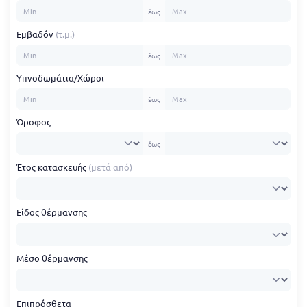
έως
Εμβαδόν
(τ.μ.)
έως
Υπνοδωμάτια/Χώροι
έως
Όροφος
έως
Έτος κατασκευής
(μετά από)
Είδος θέρμανσης
Μέσο θέρμανσης
Επιπρόσθετα