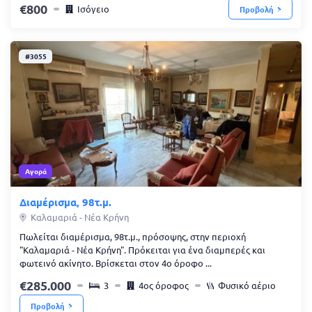
800
Ισόγειο
Προβολή
#3055
Αγορά
Διαμέρισμα, 98τ.μ.
Καλαμαριά - Νέα Κρήνη
Πωλείται διαμέρισμα, 98τ.μ., πρόσοψης, στην περιοχή
"Καλαμαριά - Νέα Κρήνη". Πρόκειται για ένα διαμπερές και
φωτεινό ακίνητο. Βρίσκεται στον 4ο όροφο ...
285.000
3
4ος όροφος
Φυσικό αέριο
Προβολή