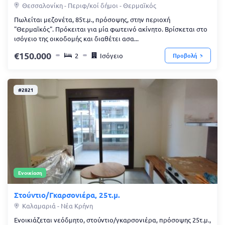
Θεσσαλονίκη - Περιφ/κοί δήμοι - Θερμαϊκός
Πωλείται μεζονέτα, 85τ.μ., πρόσοψης, στην περιοχή
"Θερμαϊκός". Πρόκειται για μία φωτεινό ακίνητο. Βρίσκεται στο
ισόγειο της οικοδομής και διαθέτει ασα...
150.000
2
Ισόγειο
Προβολή
#2821
Ενοικίαση
Στούντιο/Γκαρσονιέρα, 25τ.μ.
Καλαμαριά - Νέα Κρήνη
Ενοικιάζεται νεόδμητο, στούντιο/γκαρσονιέρα, πρόσοψης 25τ.μ.,