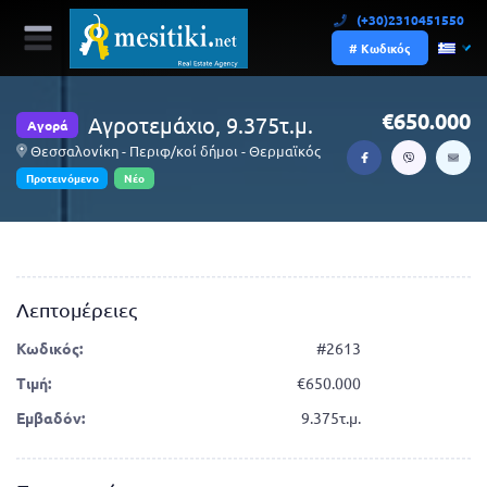
(+30)2310451550
# Κωδικός
650.000
Αγροτεμάχιο, 9.375τ.μ.
Αγορά
Θεσσαλονίκη - Περιφ/κοί δήμοι - Θερμαϊκός
Προτεινόμενο
Νέο
Λεπτομέρειες
Κωδικός:
#2613
Τιμή:
650.000
Εμβαδόν:
9.375τ.μ.