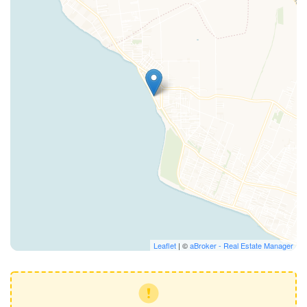
Leaflet
| ©
aBroker - Real Estate Manager