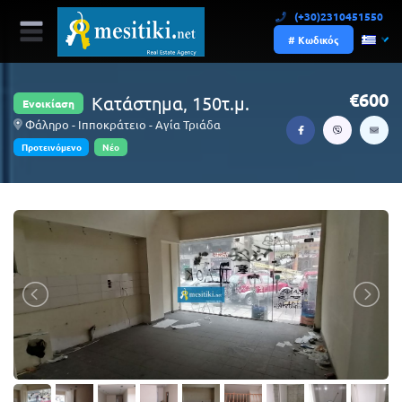
(+30)2310451550
# Κωδικός
600
Κατάστημα, 150τ.μ.
Ενοικίαση
Φάληρο - Ιπποκράτειο - Αγία Τριάδα
Προτεινόμενο
Νέο