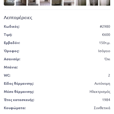
Λεπτομέρειες
Κωδικός:
#2980
Τιμή:
600
Εμβαδόν:
150τ.μ.
Όροφος:
Ισόγειο
Ασανσέρ:
Όχι
Μπάνια:
WC:
2
Είδος θέρμανσης:
Αυτόνομη
Μέσο θέρμανσης:
Ηλεκτρισμός
Έτος κατασκευής:
1984
Κουφώματα:
Συνθετικά