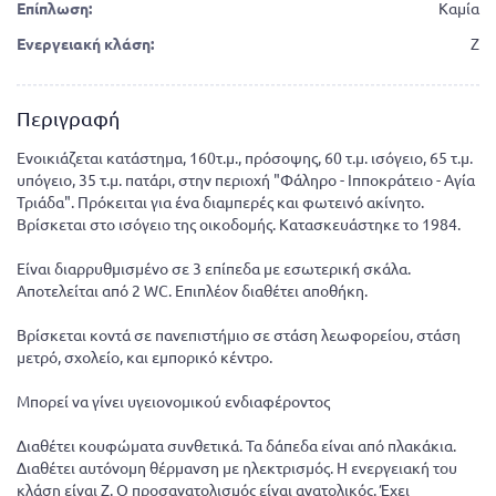
Επίπλωση:
Καμία
Ενεργειακή κλάση:
Ζ
Περιγραφή
Ενοικιάζεται κατάστημα, 160τ.μ., πρόσοψης, 60 τ.μ. ισόγειο, 65 τ.μ.
υπόγειο, 35 τ.μ. πατάρι, στην περιοχή "Φάληρο - Ιπποκράτειο - Αγία
Τριάδα". Πρόκειται για ένα διαμπερές και φωτεινό ακίνητο.
Βρίσκεται στο ισόγειο της οικοδομής. Κατασκευάστηκε το 1984.
Είναι διαρρυθμισμένο σε 3 επίπεδα με εσωτερική σκάλα.
Αποτελείται από 2 WC. Επιπλέον διαθέτει αποθήκη.
Βρίσκεται κοντά σε πανεπιστήμιο σε στάση λεωφορείου, στάση
μετρό, σχολείο, και εμπορικό κέντρο.
Μπορεί να γίνει υγειονομικού ενδιαφέροντος
Διαθέτει κουφώματα συνθετικά. Τα δάπεδα είναι από πλακάκια.
Διαθέτει αυτόνομη θέρμανση με ηλεκτρισμός. Η ενεργειακή του
κλάση είναι Ζ. Ο προσανατολισμός είναι ανατολικός. Έχει