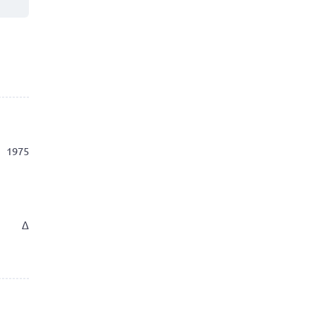
Patari -2
1975
Δ