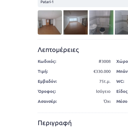
Patari-1
Λεπτομέρειες
Κωδικός:
#3008
Χώρο
Τιμή:
330.000
Μπάνι
Εμβαδόν:
75τ.μ.
WC:
Όροφος:
Ισόγειο
Είδος
Ασανσέρ:
Όχι
Μέσο
Περιγραφή