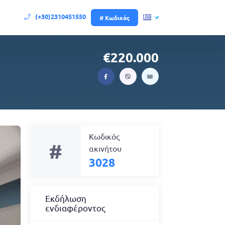
(+30)2310451550
# Κωδικός
220.000
Κωδικός
#
ακινήτου
3028
Εκδήλωση
ενδιαφέροντος