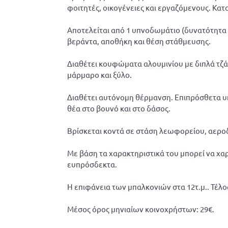
φοιτητές, οικογένειες και εργαζόμενους. Κατ
Αποτελείται από 1 υπνοδωμάτιο (δυνατότητα γ
βεράντα, αποθήκη και θέση στάθμευσης.
Διαθέτει κουφώματα αλουμινίου με διπλά τζάμ
μάρμαρο και ξύλο.
Διαθέτει αυτόνομη θέρμανση. Επιπρόσθετα υπά
θέα στο βουνό και στο δάσος.
Βρίσκεται κοντά σε στάση λεωφορείου, αεροδ
Με βάση τα χαρακτηριστικά του μπορεί να χαρα
ευπρόσδεκτα.
Η επιφάνεια των μπαλκονιών στα 12τ.μ.. Τέλ
Μέσος όρος μηνιαίων κοινοχρήστων: 29€.