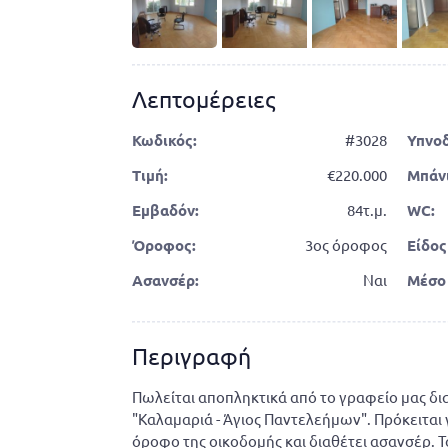
Λεπτομέρειες
Κωδικός:
#3028
Υπνο
Τιμή:
220.000
Μπάνι
Εμβαδόν:
84τ.μ.
WC:
Όροφος:
3ος όροφος
Είδος
Ασανσέρ:
Ναι
Μέσο
Περιγραφή
Πωλείται αποπληκτικά από το γραφείο μας δια
"Καλαμαριά - Άγιος Παντελεήμων". Πρόκειται 
όροφο της οικοδομής και διαθέτει ασανσέρ. Το