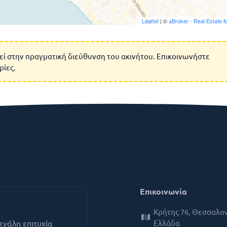
Leaflet
| ©
aBroker - Real Estate 
εί στην πραγματική διεύθυνση του ακινήτου. Επικοινωνήστε
ρίες.
Επικοινωνία
Κρήτης 76, Θεσσαλον
Ελλάδα
εγάλη επιτυχία