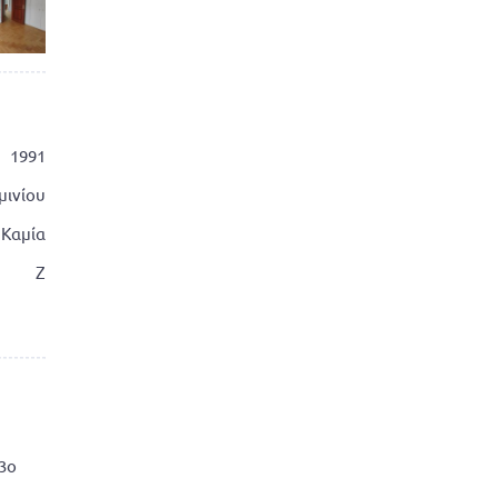
1991
μινίου
Καμία
Ζ
 3ο