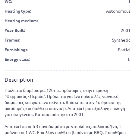
WC:
1
Heating type:
Autonomous
Heating medium:
Year Built:
2001
Frames:
Synthetic
Furnishings:
Partial
Energy class:
E
Description
Πωλείται διαμέρισμα, 120τ.μ., πρόσοψης, στην περιοχή
"Θερμαϊκός - Περαία". Πρόκειται για ένα πολυτελές, γωνιακό,
διαμπερές και φωτεινό ακίνητο. Βρίσκεται στον 1ο όροφο της
οικοδομής και διαθέτει ασανσέρ. Αποτελεί μια αξιόλογη επιλογή
για οικογένειες. Κατασκευάστηκε το 2001.
Αποτελείται από 3 υπνοδωμάτια με ντουλάπες, σαλοκουζίνα, 1
μπάνιο και 1 WC. Επιπλέον διαθέτει βεράντα με BBQ, 2 αποθήκες