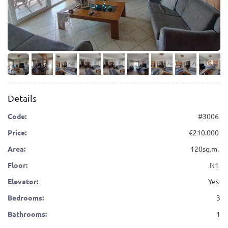
Details
Code:
#3006
Price:
210.000
Area:
120sq.m.
Floor:
N1
Elevator:
Yes
Bedrooms:
3
Bathrooms:
1