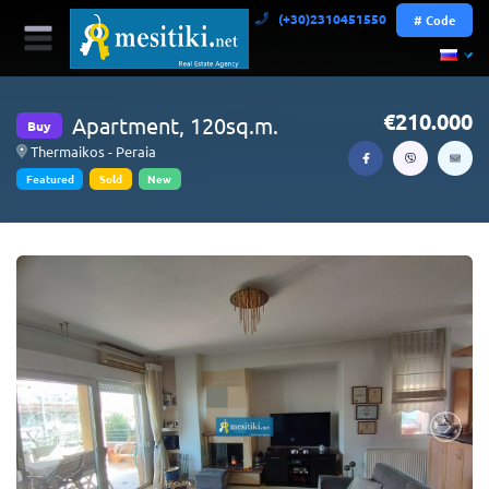
(+30)2310451550
# Code
210.000
Apartment, 120sq.m.
Buy
Thermaikos - Peraia
Featured
Sold
New