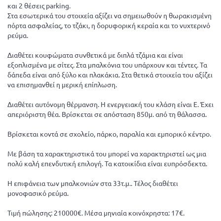
και 2 θέσεις parking.
Στα εσωτερικά του στοιχεία αξίζει να σημειωθούν η θωρακισμένη
πόρτα ασφαλείας, το τζάκι, η δορυφορική κεραία και το νυχτερινό
ρεύμα.
Διαθέτει κουφώματα συνθετικά με διπλά τζάμια και είναι
εξοπλισμένα με σίτες. Στα μπαλκόνια του υπάρχουν και τέντες. Τα
δάπεδα είναι από ξύλο και πλακάκια. Στα θετικά στοιχεία του αξίζει
να επισημανθεί η μερική επίπλωση.
Διαθέτει αυτόνομη θέρμανση. Η ενεργειακή του κλάση είναι E. Έχει
απεριόριστη θέα. Βρίσκεται σε απόσταση 850μ. από τη θάλασσα.
Βρίσκεται κοντά σε σχολείο, πάρκο, παραλία και εμπορικό κέντρο.
Με βάση τα χαρακτηριστικά του μπορεί να χαρακτηριστεί ως μια
πολύ καλή επενδυτική επιλογή. Τα κατοικίδια είναι ευπρόσδεκτα.
Η επιφάνεια των μπαλκονιών στα 33τ.μ.. Τέλος διαθέτει
μονοφασικό ρεύμα.
Τιμή πώλησης: 210000€. Μέσα μηνιαία κοινόχρηστα: 17€.