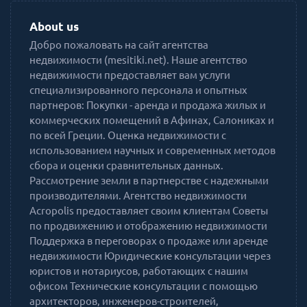
About us
Добро пожаловать на сайт агентства
недвижимости (mesitiki.net). Наше агентство
недвижимости предоставляет вам услуги
специализированного персонала и опытных
партнеров: Покупки - аренда и продажа жилых и
коммерческих помещений в Афинах, Салониках и
по всей Греции. Оценка недвижимости с
использованием научных и современных методов
сбора и оценки сравнительных данных.
Рассмотрение земли в партнерстве с надежными
производителями. Агентство недвижимости
Acropolis предоставляет своим клиентам Советы
по продвижению и отображению недвижимости
Поддержка в переговорах о продаже или аренде
недвижимости Юридические консультации через
юристов и нотариусов, работающих с нашим
офисом Технические консультации с помощью
архитекторов, инженеров-строителей,