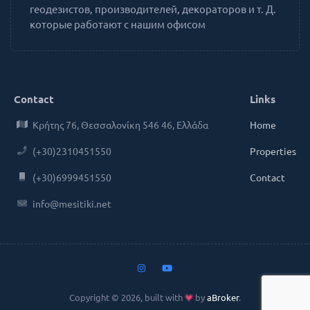
геодезистов, производителей, декораторов и т. Д.
которые работают с нашим офисом
Contact
Links
Κρήτης 76, Θεσσαλονίκη 546 46, Ελλάδα
Home
(+30)2310451550
Properties
(+30)6999451550
Contact
info@mesitiki.net
Copyright © 2026, built with
by
aBroker
.